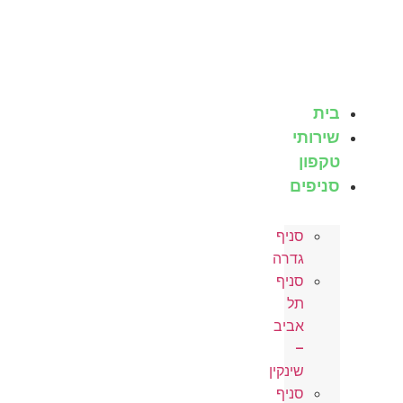
לג
תוכן
בית
שירותי
טקפון
סניפים
סניף
גדרה
סניף
תל
אביב
–
שינקין
סניף