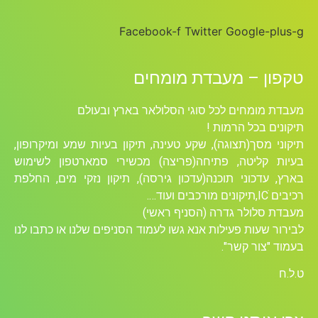
Facebook-f
Twitter
Google-plus-g
טקפון – מעבדת מומחים
מעבדת מומחים לכל סוגי הסלולאר בארץ ובעולם
תיקונים בכל הרמות !
תיקוני מסך(תצוגה), שקע טעינה, תיקון בעיות שמע ומיקרופון,
בעיות קליטה, פתיחה(פריצה) מכשירי סמארטפון לשימוש
בארץ, עדכוני תוכנה(עדכון גירסה), תיקון נזקי מים, החלפת
רכיבים ICׁ,תיקונים מורכבים ועוד….
מעבדת סלולר גדרה (הסניף ראשי)
לבירור שעות פעילות אנא גשו לעמוד הסניפים שלנו או כתבו לנו
בעמוד "צור קשר".
ט.ל.ח