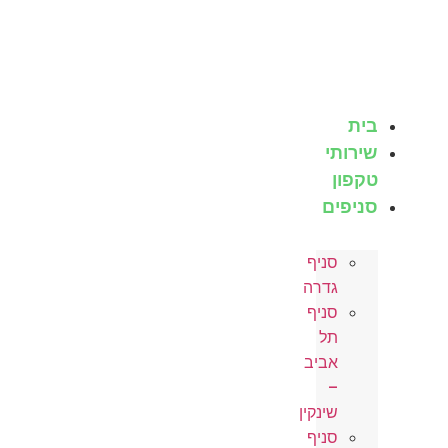
לג
תוכן
בית
שירותי
טקפון
סניפים
סניף
גדרה
סניף
תל
אביב
–
שינקין
סניף