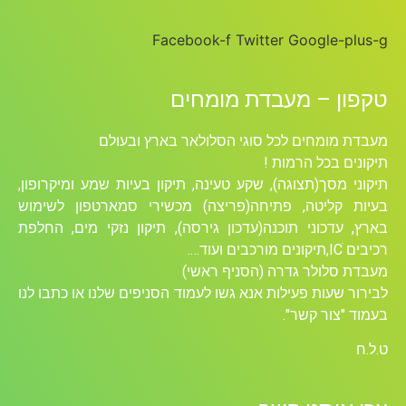
Facebook-f
Twitter
Google-plus-g
טקפון – מעבדת מומחים
מעבדת מומחים לכל סוגי הסלולאר בארץ ובעולם
תיקונים בכל הרמות !
תיקוני מסך(תצוגה), שקע טעינה, תיקון בעיות שמע ומיקרופון,
בעיות קליטה, פתיחה(פריצה) מכשירי סמארטפון לשימוש
בארץ, עדכוני תוכנה(עדכון גירסה), תיקון נזקי מים, החלפת
רכיבים ICׁ,תיקונים מורכבים ועוד….
מעבדת סלולר גדרה (הסניף ראשי)
לבירור שעות פעילות אנא גשו לעמוד הסניפים שלנו או כתבו לנו
בעמוד "צור קשר".
ט.ל.ח