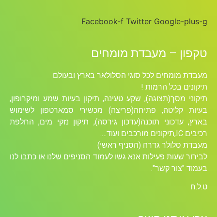
Facebook-f
Twitter
Google-plus-g
טקפון – מעבדת מומחים
מעבדת מומחים לכל סוגי הסלולאר בארץ ובעולם
תיקונים בכל הרמות !
תיקוני מסך(תצוגה), שקע טעינה, תיקון בעיות שמע ומיקרופון,
בעיות קליטה, פתיחה(פריצה) מכשירי סמארטפון לשימוש
בארץ, עדכוני תוכנה(עדכון גירסה), תיקון נזקי מים, החלפת
רכיבים ICׁ,תיקונים מורכבים ועוד….
מעבדת סלולר גדרה (הסניף ראשי)
לבירור שעות פעילות אנא גשו לעמוד הסניפים שלנו או כתבו לנו
בעמוד "צור קשר".
ט.ל.ח