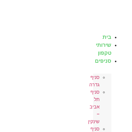
לג
תוכן
בית
שירותי
טקפון
סניפים
סניף
גדרה
סניף
תל
אביב
–
שינקין
סניף