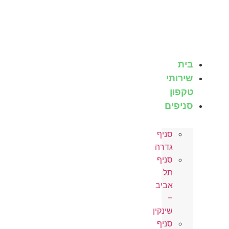
לג
תוכן
בית
שירותי
טקפון
סניפים
סניף
גדרה
סניף
תל
אביב
–
שינקין
סניף