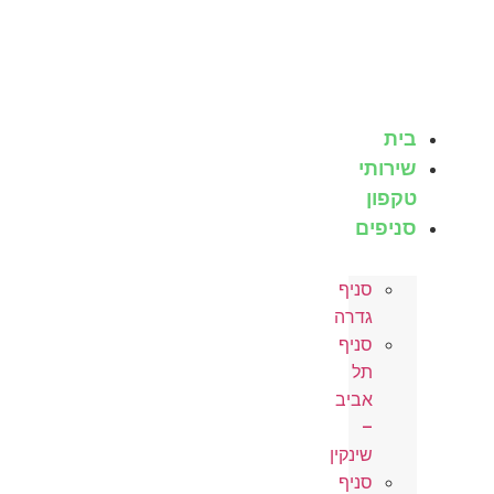
לג
תוכן
בית
שירותי
טקפון
סניפים
סניף
גדרה
סניף
תל
אביב
–
שינקין
סניף