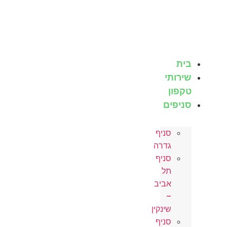
לג
תוכן
בית
שירותי
טקפון
סניפים
סניף
גדרה
סניף
תל
אביב
–
שינקין
סניף