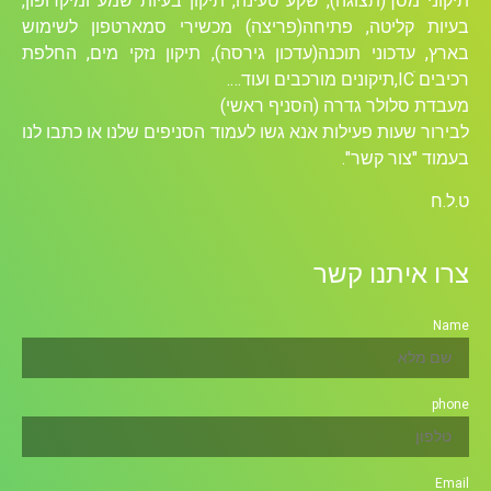
תיקוני מסך(תצוגה), שקע טעינה, תיקון בעיות שמע ומיקרופון,
בעיות קליטה, פתיחה(פריצה) מכשירי סמארטפון לשימוש
בארץ, עדכוני תוכנה(עדכון גירסה), תיקון נזקי מים, החלפת
רכיבים ICׁ,תיקונים מורכבים ועוד….
מעבדת סלולר גדרה (הסניף ראשי)
לבירור שעות פעילות אנא גשו לעמוד הסניפים שלנו או כתבו לנו
בעמוד "צור קשר".
ט.ל.ח
צרו איתנו קשר
Name
phone
Email