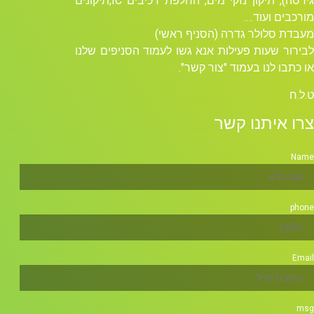
גירסה), תיקון נזקי מים, החלפת רכיבים ICׁ,תיקונים
מורכבים ועוד….
מעבדת סלולר גדרה (הסניף ראשי)
לבירור שעות פעילות אנא גשו לעמוד הסניפים שלנו
או כתבו לנו בעמוד "צור קשר".
ט.ל.ח
צרו איתנו קשר
Name
phone
Email
msg