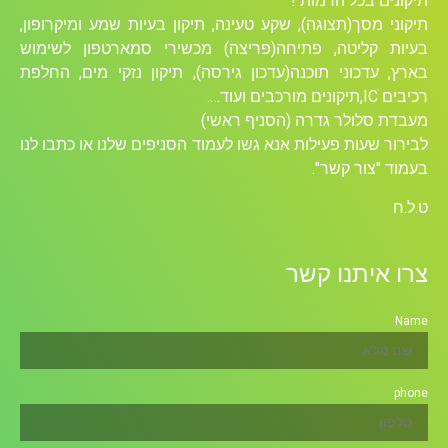
תיקונים בכל הרמות !
תיקוני מסך(תצוגה), שקע טעינה, תיקון בעיות שמע ומיקרופון,
בעיות קליטה, פתיחה(פריצה) מכשירי סמארטפון לשימוש
בארץ, עדכוני תוכנה(עדכון גירסה), תיקון נזקי מים, החלפת
רכיבים ICׁ,תיקונים מורכבים ועוד….
מעבדת סלולר גדרה (הסניף ראשי)
לבירור שעות פעילות אנא גשו לעמוד הסניפים שלנו או כתבו לנו
בעמוד "צור קשר".
ט.ל.ח
צרו איתנו קשר
Name
phone