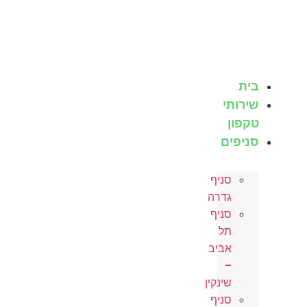
לג
תוכן
בית
שירותי
טקפון
סניפים
סניף
גדרה
סניף
תל
אביב
–
שינקין
סניף