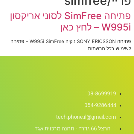
פתיחה SimFree לסוני אריקסון
אן
פתיחה SONY ERICSSON נוקיה W995i SimFree – פתיחה
הרשתות
08-869
054-928
tech.phone.il@gmai
ה - תחנה מרכזית אגד