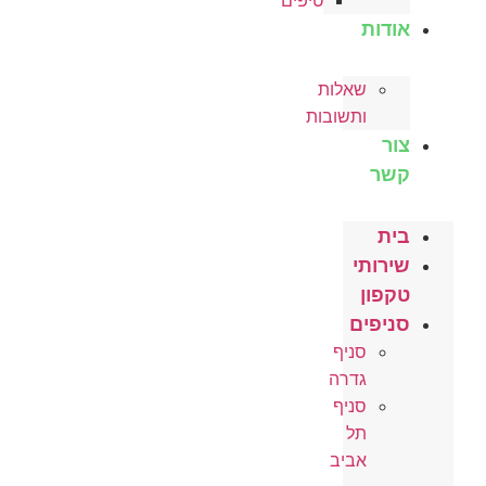
טיפים
ות
שאלות
ותשובות
ותי
ון
פים
סניף
גדרה
סניף
תל
אביב