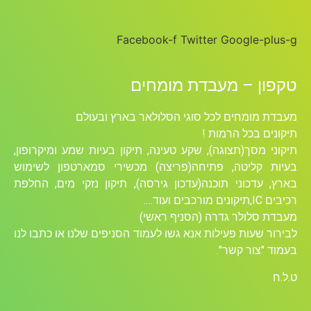
Facebook-f
Twitter
Goog
 מעבדת מומחים
ים לכל סוגי הסלולאר בארץ ובעולם
 הרמות !
תצוגה), שקע טעינה, תיקון בעיות שמע ומיקרופון,
טה, פתיחה(פריצה) מכשירי סמארטפון לשימוש
ני תוכנה(עדכון גירסה), תיקון נזקי מים, החלפת
ר גדרה (הסניף ראשי)
 פעילות אנא גשו לעמוד הסניפים שלנו או כתבו לנו
קשר".