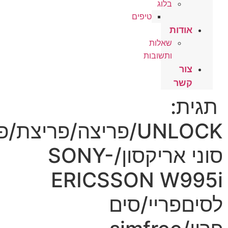
בלוג
טיפים
ות
שאלות
ותשובות
UNLOCK/פריצה/פריצת/פתיחה
סוני אריקסון/SONY-
ERICSSON W
ריי/סים