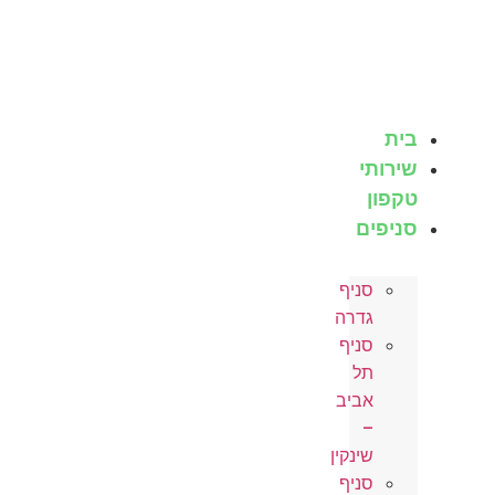
ותי
ון
פים
סניף
גדרה
סניף
תל
אביב
–
שינקין
סניף