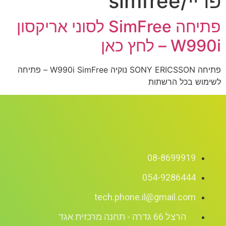
פתיחה SimFree לסוני אריקסון
אן
פתיחה SONY ERICSSON נוקיה W990i SimFree – פתיחה
הרשתות
08-869
054-928
tech.phone.il@gmai
ה - תחנה מרכזית אגד