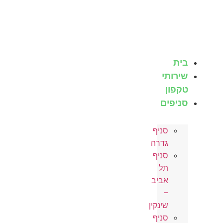
ותי
ון
פים
סניף
גדרה
סניף
תל
אביב
–
שינקין
סניף