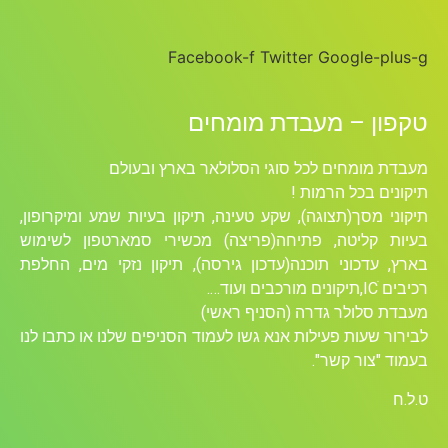
Facebook-f
Twitter
Goog
 מעבדת מומחים
ים לכל סוגי הסלולאר בארץ ובעולם
 הרמות !
תצוגה), שקע טעינה, תיקון בעיות שמע ומיקרופון,
טה, פתיחה(פריצה) מכשירי סמארטפון לשימוש
ני תוכנה(עדכון גירסה), תיקון נזקי מים, החלפת
ר גדרה (הסניף ראשי)
 פעילות אנא גשו לעמוד הסניפים שלנו או כתבו לנו
קשר".