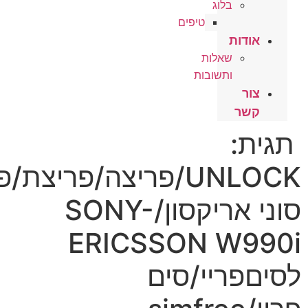
בלוג
טיפים
ות
שאלות
ותשובות
UNLOCK/פריצה/פריצת/פתיחה
סוני אריקסון/SONY-
ERICSSON W
ריי/סים