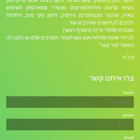
תיקוני מסך(תצוגה), שקע טעינה, תיקון בעיות שמע ומיקרופון,
בעיות קליטה, פתיחה(פריצה) מכשירי סמארטפון לשימוש
בארץ, עדכוני תוכנה(עדכון גירסה), תיקון נזקי מים, החלפת
רכיבים ICׁ,תיקונים מורכבים ועוד….
מעבדת סלולר גדרה (הסניף ראשי)
לבירור שעות פעילות אנא גשו לעמוד הסניפים שלנו או כתבו לנו
בעמוד "צור קשר".
ט.ל.ח
צרו איתנו קשר
Name
phone
Email