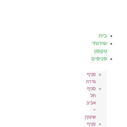
לג
תוכן
בית
שירותי
טקפון
סניפים
סניף
גדרה
סניף
תל
אביב
–
שינקין
סניף