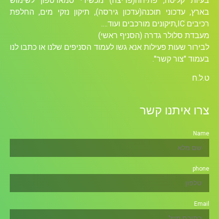
בעיות קליטה, פתיחה(פריצה) מכשירי סמארטפון לשימוש
בארץ, עדכוני תוכנה(עדכון גירסה), תיקון נזקי מים, החלפת
רכיבים ICׁ,תיקונים מורכבים ועוד….
מעבדת סלולר גדרה (הסניף ראשי)
לבירור שעות פעילות אנא גשו לעמוד הסניפים שלנו או כתבו לנו
בעמוד "צור קשר".
ט.ל.ח
צרו איתנו קשר
Name
phone
Email