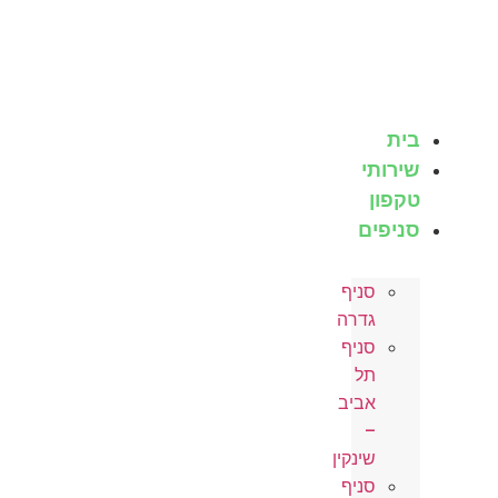
לג
תוכן
בית
שירותי
טקפון
סניפים
סניף
גדרה
סניף
תל
אביב
–
שינקין
סניף