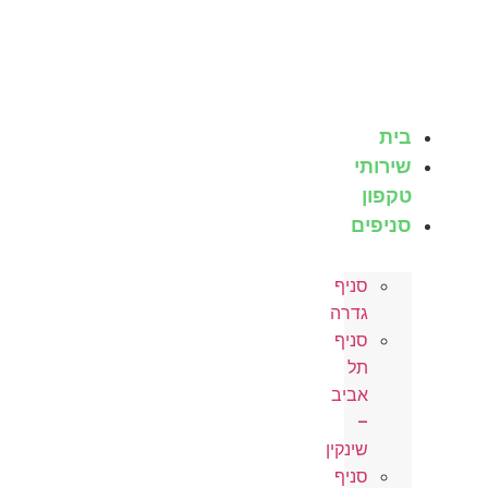
לג
תוכן
בית
שירותי
טקפון
סניפים
סניף
גדרה
סניף
תל
אביב
–
שינקין
סניף