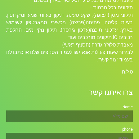
מעבדת מומחים לכל סוגי הסלולאר בארץ ובעולם
תיקונים בכל הרמות !
תיקוני מסך(תצוגה), שקע טעינה, תיקון בעיות שמע ומיקרופון,
בעיות קליטה, פתיחה(פריצה) מכשירי סמארטפון לשימוש
בארץ, עדכוני תוכנה(עדכון גירסה), תיקון נזקי מים, החלפת
רכיבים ICׁ,תיקונים מורכבים ועוד….
מעבדת סלולר גדרה (הסניף ראשי)
לבירור שעות פעילות אנא גשו לעמוד הסניפים שלנו או כתבו לנו
בעמוד "צור קשר".
ט.ל.ח
צרו איתנו קשר
Name
phone