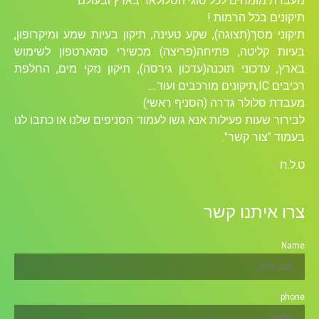
מעבדת מומחים לכל סוגי הסלולאר בארץ ובעולם
תיקונים בכל הרמות !
תיקוני מסך(תצוגה), שקע טעינה, תיקון בעיות שמע ומיקרופון,
בעיות קליטה, פתיחה(פריצה) מכשירי סמארטפון לשימוש
בארץ, עדכוני תוכנה(עדכון גירסה), תיקון נזקי מים, החלפת
רכיבים ICׁ,תיקונים מורכבים ועוד….
מעבדת סלולר גדרה (הסניף ראשי)
לבירור שעות פעילות אנא גשו לעמוד הסניפים שלנו או כתבו לנו
בעמוד "צור קשר".
ט.ל.ח
צרו איתנו קשר
Name
phone