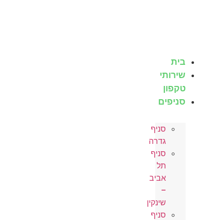
לג
תוכן
בית
שירותי
טקפון
סניפים
סניף
גדרה
סניף
תל
אביב
–
שינקין
סניף