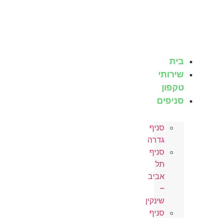
לג
תוכן
בית
שירותי
טקפון
סניפים
סניף
גדרה
סניף
תל
אביב
–
שינקין
סניף