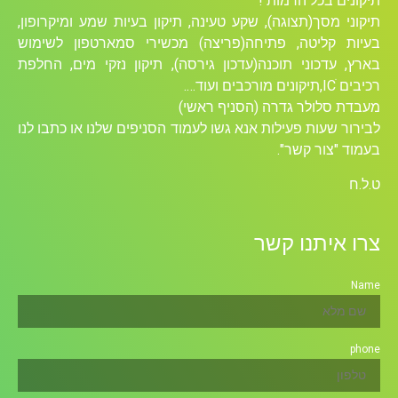
תיקונים בכל הרמות !
תיקוני מסך(תצוגה), שקע טעינה, תיקון בעיות שמע ומיקרופון,
בעיות קליטה, פתיחה(פריצה) מכשירי סמארטפון לשימוש
בארץ, עדכוני תוכנה(עדכון גירסה), תיקון נזקי מים, החלפת
רכיבים ICׁ,תיקונים מורכבים ועוד….
מעבדת סלולר גדרה (הסניף ראשי)
לבירור שעות פעילות אנא גשו לעמוד הסניפים שלנו או כתבו לנו
בעמוד "צור קשר".
ט.ל.ח
צרו איתנו קשר
Name
phone