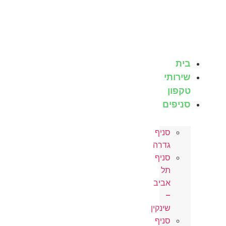
לג
תוכן
בית
שירותי
טקפון
סניפים
סניף
גדרה
סניף
תל
אביב
–
שינקין
סניף