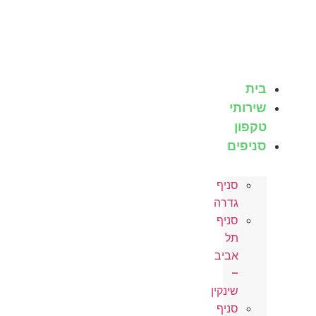
לג
תוכן
בית
שירותי
טקפון
סניפים
סניף
גדרה
סניף
תל
אביב
–
שינקין
סניף