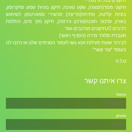
תיקונים בכל הרמות !
תיקוני מסך(תצוגה), שקע טעינה, תיקון בעיות שמע ומיקרופון,
בעיות קליטה, פתיחה(פריצה) מכשירי סמארטפון לשימוש
בארץ, עדכוני תוכנה(עדכון גירסה), תיקון נזקי מים, החלפת
רכיבים ICׁ,תיקונים מורכבים ועוד….
מעבדת סלולר גדרה (הסניף ראשי)
לבירור שעות פעילות אנא גשו לעמוד הסניפים שלנו או כתבו לנו
בעמוד "צור קשר".
ט.ל.ח
צרו איתנו קשר
Name
phone