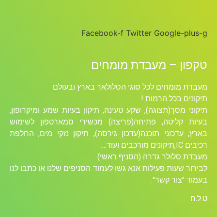
Facebook-f
Twitter
Google-plus-g
טקפון – מעבדת מומחים
מעבדת מומחים לכל סוגי הסלולאר בארץ ובעולם
תיקונים בכל הרמות !
תיקוני מסך(תצוגה), שקע טעינה, תיקון בעיות שמע ומיקרופון,
בעיות קליטה, פתיחה(פריצה) מכשירי סמארטפון לשימוש
בארץ, עדכוני תוכנה(עדכון גירסה), תיקון נזקי מים, החלפת
רכיבים ICׁ,תיקונים מורכבים ועוד….
מעבדת סלולר גדרה (הסניף ראשי)
לבירור שעות פעילות אנא גשו לעמוד הסניפים שלנו או כתבו לנו
בעמוד "צור קשר".
ט.ל.ח