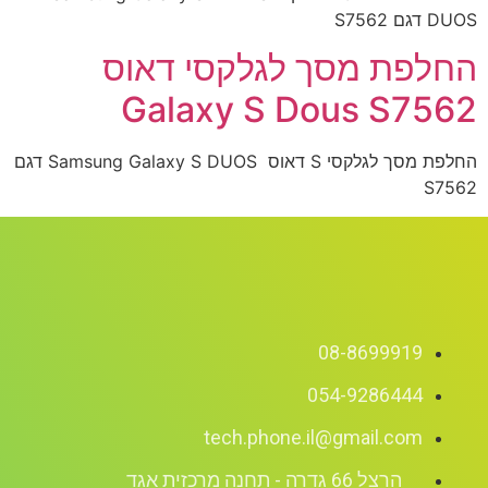
D דגם S7562
חלפת מסך לגלקסי דאוס
Galaxy S Dous S756
החלפת מסך לגלקסי S דאוס Samsung Galaxy S DUOS דגם
S756
08-8699919
054-9286444
tech.phone.il@gmail.com
הרצל 66 גדרה - תחנה מרכזית אגד