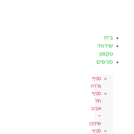
לג
תוכן
בית
שירותי
טקפון
סניפים
סניף
גדרה
סניף
תל
אביב
–
שינקין
סניף