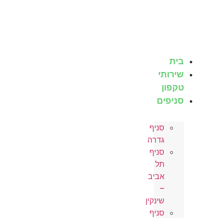
לג
תוכן
בית
שירותי
טקפון
סניפים
סניף
גדרה
סניף
תל
אביב
–
שינקין
סניף