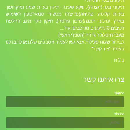
תיקונים בכל הרמות !
תיקוני מסך(תצוגה), שקע טעינה, תיקון בעיות שמע ומיקרופון,
בעיות קליטה, פתיחה(פריצה) מכשירי סמארטפון לשימוש
בארץ, עדכוני תוכנה(עדכון גירסה), תיקון נזקי מים, החלפת
רכיבים ICׁ,תיקונים מורכבים ועוד….
מעבדת סלולר גדרה (הסניף ראשי)
לבירור שעות פעילות אנא גשו לעמוד הסניפים שלנו או כתבו לנו
בעמוד "צור קשר".
ט.ל.ח
צרו איתנו קשר
Name
phone