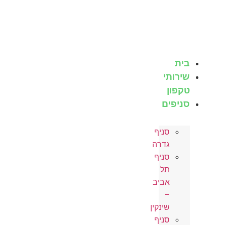
לג
תוכן
בית
שירותי
טקפון
סניפים
סניף
גדרה
סניף
תל
אביב
–
שינקין
סניף