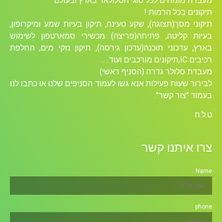
מעבדת מומחים לכל סוגי הסלולאר בארץ ובעולם
תיקונים בכל הרמות !
תיקוני מסך(תצוגה), שקע טעינה, תיקון בעיות שמע ומיקרופון,
בעיות קליטה, פתיחה(פריצה) מכשירי סמארטפון לשימוש
בארץ, עדכוני תוכנה(עדכון גירסה), תיקון נזקי מים, החלפת
רכיבים ICׁ,תיקונים מורכבים ועוד….
מעבדת סלולר גדרה (הסניף ראשי)
לבירור שעות פעילות אנא גשו לעמוד הסניפים שלנו או כתבו לנו
בעמוד "צור קשר".
ט.ל.ח
צרו איתנו קשר
Name
phone