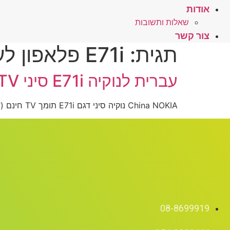
אודות
שאלות ותשובות
צור קשר
תגית:
E71i פלאפון לעברית
עברית לנוקיה E71i סיני NOKIA TV – לחץ כאן
China NOKIA נוקיה סיני דגם E71i תומך TV חינם (דואל סים)
08-8699919