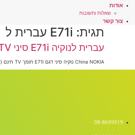
אודות
שאלות ותשובות
צור קשר
תגית:
E71i עברית ל
עברית לנוקיה E71i סיני NOKIA TV – לחץ כאן
China NOKIA נוקיה סיני דגם E71i תומך TV חינם (דואל סים)
08-8699919