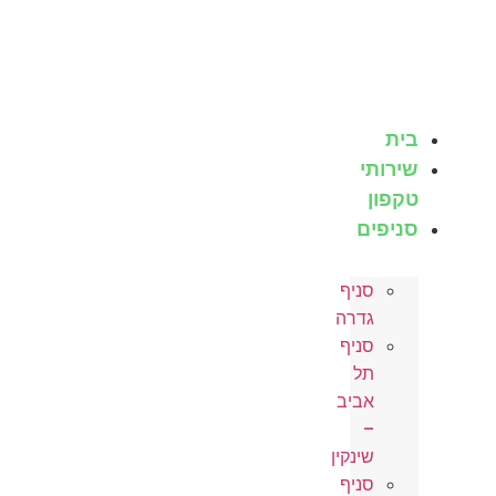
לג
תוכן
בית
שירותי
טקפון
סניפים
סניף
גדרה
סניף
תל
אביב
–
שינקין
סניף