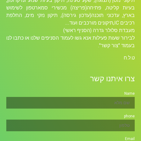
תיקוני מסך(תצוגה), שקע טעינה, תיקון בעיות שמע ומיקרופון,
בעיות קליטה, פתיחה(פריצה) מכשירי סמארטפון לשימוש
בארץ, עדכוני תוכנה(עדכון גירסה), תיקון נזקי מים, החלפת
רכיבים ICׁ,תיקונים מורכבים ועוד….
מעבדת סלולר גדרה (הסניף ראשי)
לבירור שעות פעילות אנא גשו לעמוד הסניפים שלנו או כתבו לנו
בעמוד "צור קשר".
ט.ל.ח
צרו איתנו קשר
Name
phone
Email