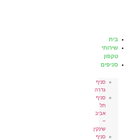
לג
תוכן
בית
שירותי
טקפון
סניפים
סניף
גדרה
סניף
תל
אביב
–
שינקין
סניף