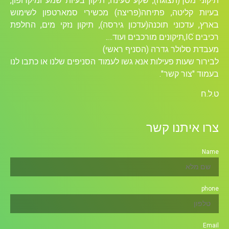
תיקוני מסך(תצוגה), שקע טעינה, תיקון בעיות שמע ומיקרופון,
בעיות קליטה, פתיחה(פריצה) מכשירי סמארטפון לשימוש
בארץ, עדכוני תוכנה(עדכון גירסה), תיקון נזקי מים, החלפת
רכיבים ICׁ,תיקונים מורכבים ועוד….
מעבדת סלולר גדרה (הסניף ראשי)
לבירור שעות פעילות אנא גשו לעמוד הסניפים שלנו או כתבו לנו
בעמוד "צור קשר".
ט.ל.ח
צרו איתנו קשר
Name
phone
Email