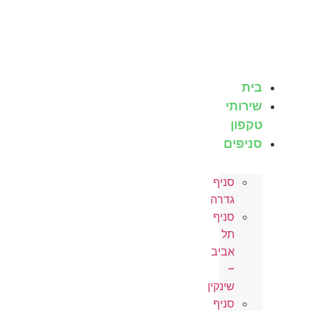
לג
תוכן
בית
שירותי
טקפון
סניפים
סניף
גדרה
סניף
תל
אביב
–
שינקין
סניף