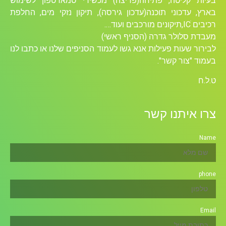
בעיות קליטה, פתיחה(פריצה) מכשירי סמארטפון לשימוש
בארץ, עדכוני תוכנה(עדכון גירסה), תיקון נזקי מים, החלפת
רכיבים ICׁ,תיקונים מורכבים ועוד….
מעבדת סלולר גדרה (הסניף ראשי)
לבירור שעות פעילות אנא גשו לעמוד הסניפים שלנו או כתבו לנו
בעמוד "צור קשר".
ט.ל.ח
צרו איתנו קשר
Name
phone
Email