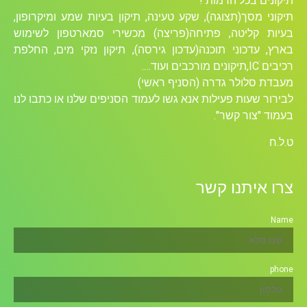
תיקונים בכל הרמות !
תיקוני מסך(תצוגה), שקע טעינה, תיקון בעיות שמע ומיקרופון,
בעיות קליטה, פתיחה(פריצה) מכשירי סמארטפון לשימוש
בארץ, עדכוני תוכנה(עדכון גירסה), תיקון נזקי מים, החלפת
רכיבים ICׁ,תיקונים מורכבים ועוד….
מעבדת סלולר גדרה (הסניף ראשי)
לבירור שעות פעילות אנא גשו לעמוד הסניפים שלנו או כתבו לנו
בעמוד "צור קשר".
ט.ל.ח
צרו איתנו קשר
Name
phone