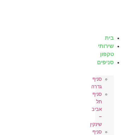
לג
תוכן
בית
שירותי
טקפון
סניפים
סניף
גדרה
סניף
תל
אביב
–
שינקין
סניף