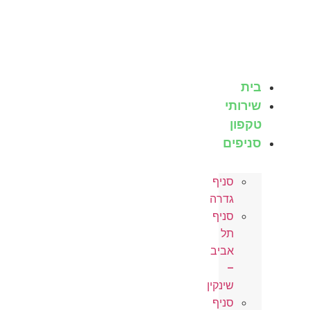
לג
תוכן
בית
שירותי
טקפון
סניפים
סניף
גדרה
סניף
תל
אביב
–
שינקין
סניף