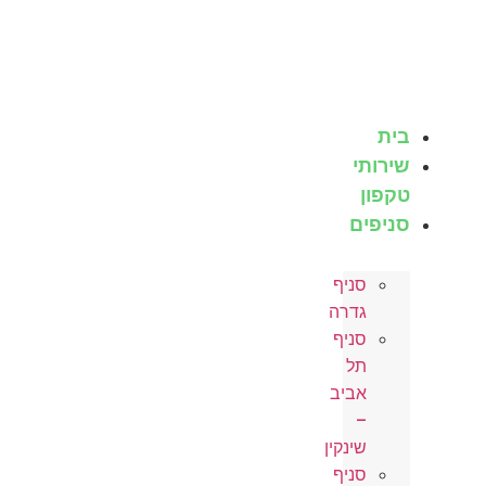
לג
תוכן
בית
שירותי
טקפון
סניפים
סניף
גדרה
סניף
תל
אביב
–
שינקין
סניף