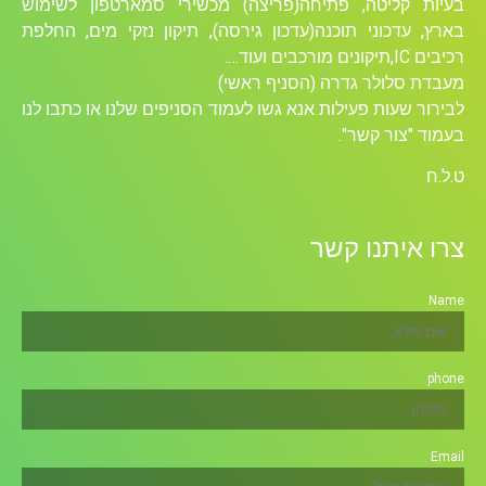
בעיות קליטה, פתיחה(פריצה) מכשירי סמארטפון לשימוש
בארץ, עדכוני תוכנה(עדכון גירסה), תיקון נזקי מים, החלפת
רכיבים ICׁ,תיקונים מורכבים ועוד….
מעבדת סלולר גדרה (הסניף ראשי)
לבירור שעות פעילות אנא גשו לעמוד הסניפים שלנו או כתבו לנו
בעמוד "צור קשר".
ט.ל.ח
צרו איתנו קשר
Name
phone
Email