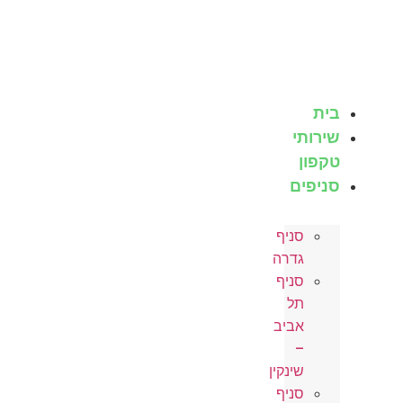
לג
תוכן
בית
שירותי
טקפון
סניפים
סניף
גדרה
סניף
תל
אביב
–
שינקין
סניף