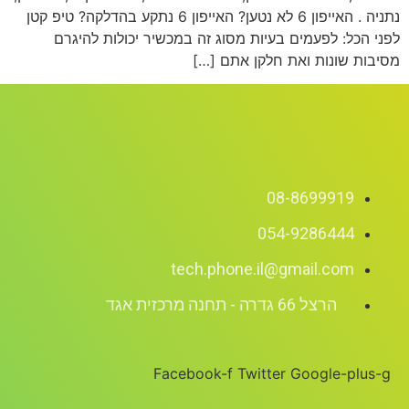
נתניה . האייפון 6 לא נטען? האייפון 6 נתקע בהדלקה? טיפ קטן
לפני הכל: לפעמים בעיות מסוג זה במכשיר יכולות להיגרם
מסיבות שונות ואת חלקן אתם […]
08-8699919
054-9286444
tech.phone.il@gmail.com
הרצל 66 גדרה - תחנה מרכזית אגד
Facebook-f
Twitter
Google-plus-g