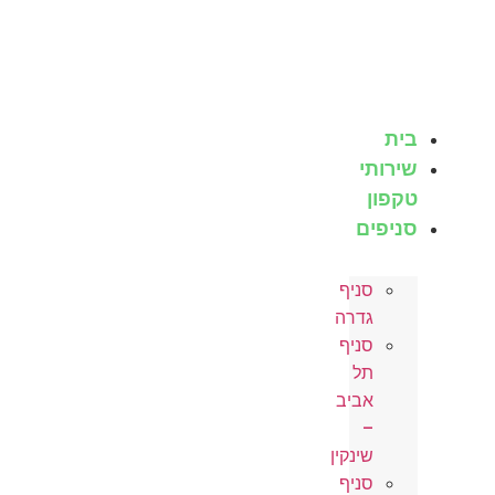
לג
תוכן
בית
שירותי
טקפון
סניפים
סניף
גדרה
סניף
תל
אביב
–
שינקין
סניף