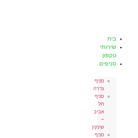
לג
תוכן
בית
שירותי
טקפון
סניפים
סניף
גדרה
סניף
תל
אביב
–
שינקין
סניף