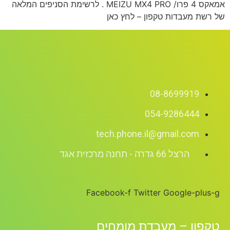
אמאקס 4 פרו/ MEIZU MX4 PRO . לרשימת הסניפים המלאה
של רשת מעבדות טקפון – לחץ כאן
08-8699919
054-9286444
tech.phone.il@gmail.com
הרצל 66 גדרה - תחנה מרכזית אגד
Facebook-f
Twitter
Google-plus-g
טקפון – מעבדת מומחים