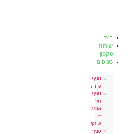
לג
תוכן
בית
שירותי
טקפון
סניפים
סניף
גדרה
סניף
תל
אביב
–
שינקין
סניף