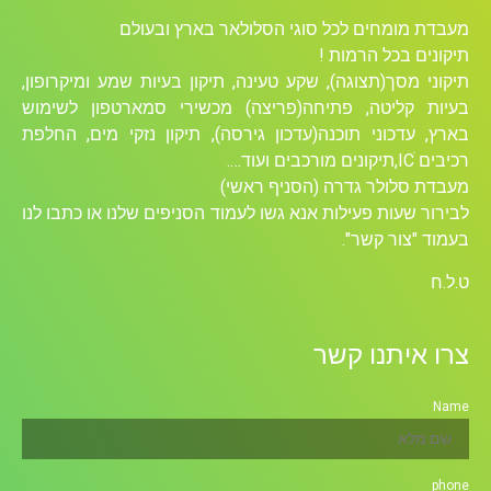
מעבדת מומחים לכל סוגי הסלולאר בארץ ובעולם
תיקונים בכל הרמות !
תיקוני מסך(תצוגה), שקע טעינה, תיקון בעיות שמע ומיקרופון,
בעיות קליטה, פתיחה(פריצה) מכשירי סמארטפון לשימוש
בארץ, עדכוני תוכנה(עדכון גירסה), תיקון נזקי מים, החלפת
רכיבים ICׁ,תיקונים מורכבים ועוד….
מעבדת סלולר גדרה (הסניף ראשי)
לבירור שעות פעילות אנא גשו לעמוד הסניפים שלנו או כתבו לנו
בעמוד "צור קשר".
ט.ל.ח
צרו איתנו קשר
Name
phone