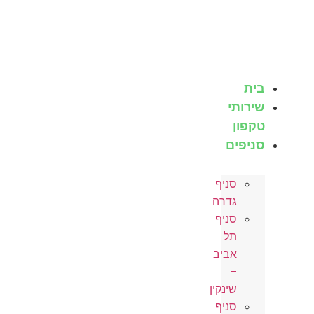
לג
תוכן
בית
שירותי
טקפון
סניפים
סניף
גדרה
סניף
תל
אביב
–
שינקין
סניף