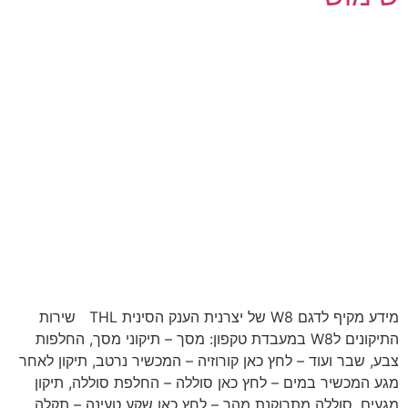
מידע מקיף לדגם W8 של יצרנית הענק הסינית THL שירות
התיקונים לW8 במעבדת טקפון: מסך – תיקוני מסך, החלפות
צבע, שבר ועוד – לחץ כאן קורוזיה – המכשיר נרטב, תיקון לאחר
מגע המכשיר במים – לחץ כאן סוללה – החלפת סוללה, תיקון
מגעים, סוללה מתרוקנת מהר – לחץ כאן שקע טעינה – תקלה