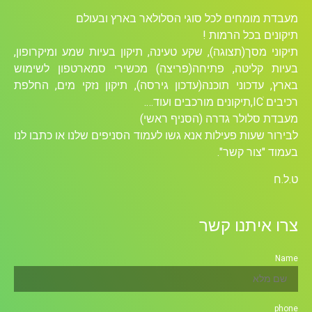
מעבדת מומחים לכל סוגי הסלולאר בארץ ובעולם
תיקונים בכל הרמות !
תיקוני מסך(תצוגה), שקע טעינה, תיקון בעיות שמע ומיקרופון,
בעיות קליטה, פתיחה(פריצה) מכשירי סמארטפון לשימוש
בארץ, עדכוני תוכנה(עדכון גירסה), תיקון נזקי מים, החלפת
רכיבים ICׁ,תיקונים מורכבים ועוד….
מעבדת סלולר גדרה (הסניף ראשי)
לבירור שעות פעילות אנא גשו לעמוד הסניפים שלנו או כתבו לנו
בעמוד "צור קשר".
ט.ל.ח
צרו איתנו קשר
Name
phone