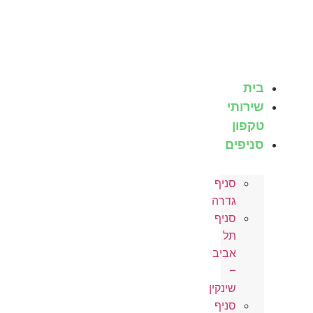
לג
תוכן
בית
שירותי
טקפון
סניפים
סניף
גדרה
סניף
תל
אביב
–
שינקין
סניף