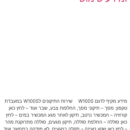
מידע מקיף לדגם W100S שירות התיקונים לW100S במעבדת
טקפון: מסך – תיקוני מסך, החלפות צבע, שבר ועוד – לחץ כאן
קורוזיה – המכשיר נרטב, תיקון לאחר מגע המכשיר במים – לחץ
כאן סוללה – החלפת סוללה, תיקון מגעים, סוללה מתרוקנת מהר
– לחץ כאן שקע טעינה – תקלה במגעים, לא מזדהה במחשב ועוד