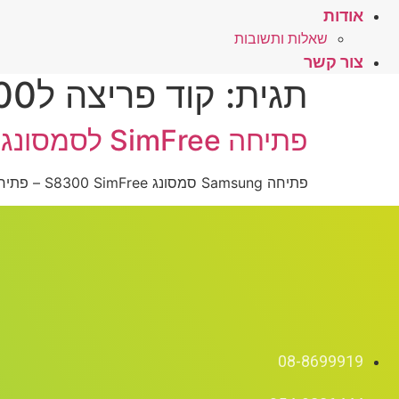
אודות
שאלות ותשובות
צור קשר
תגית:
קוד פריצה לS8300
פתיחה SimFree לסמסונג S8300 – לחץ כאן
פתיחה Samsung סמסונג S8300 SimFree – פתיחה לשימוש בכל הרשתות
08-8699919