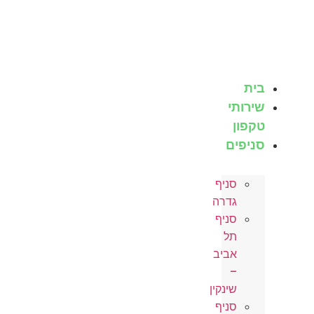
לג
תוכן
בית
שירותי
טקפון
סניפים
סניף
גדרה
סניף
תל
אביב
–
שינקין
סניף