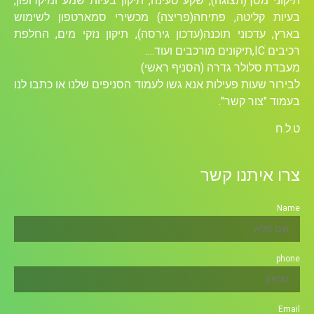
תיקוני מסך(תצוגה), שקע טעינה, תיקון בעיות שמע ומיקרופון,
בעיות קליטה, פתיחה(פריצה) מכשירי סמארטפון לשימוש
בארץ, עדכוני תוכנה(עדכון גירסה), תיקון נזקי מים, החלפת
רכיבים ICׁ,תיקונים מורכבים ועוד….
מעבדת סלולר גדרה (הסניף ראשי)
לבירור שעות פעילות אנא גשו לעמוד הסניפים שלנו או כתבו לנו
בעמוד "צור קשר".
ט.ל.ח
צרו איתנו קשר
Name
phone
Email