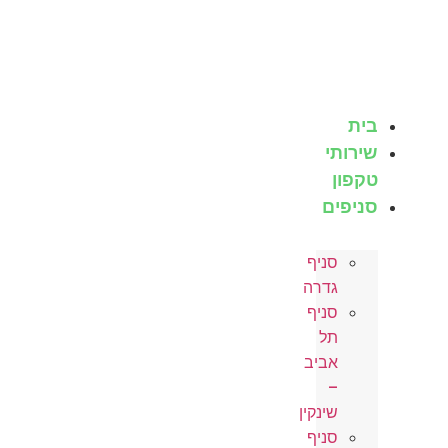
לג
תוכן
בית
שירותי
טקפון
סניפים
סניף
גדרה
סניף
תל
אביב
–
שינקין
סניף