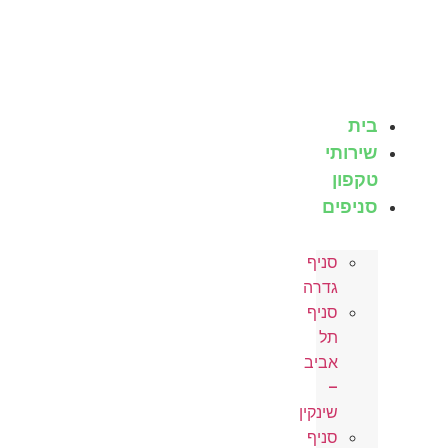
לג
תוכן
בית
שירותי
טקפון
סניפים
סניף
גדרה
סניף
תל
אביב
–
שינקין
סניף