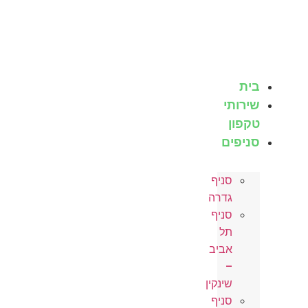
לג
תוכן
בית
שירותי
טקפון
סניפים
סניף
גדרה
סניף
תל
אביב
–
שינקין
סניף