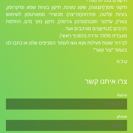
תיקונים בכל הרמות !
תיקוני מסך(תצוגה), שקע טעינה, תיקון בעיות שמע ומיקרופון,
בעיות קליטה, פתיחה(פריצה) מכשירי סמארטפון לשימוש
בארץ, עדכוני תוכנה(עדכון גירסה), תיקון נזקי מים, החלפת
רכיבים ICׁ,תיקונים מורכבים ועוד….
מעבדת סלולר גדרה (הסניף ראשי)
לבירור שעות פעילות אנא גשו לעמוד הסניפים שלנו או כתבו לנו
בעמוד "צור קשר".
ט.ל.ח
צרו איתנו קשר
Name
phone