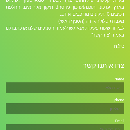
בעיות קליטה, פתיחה(פריצה) מכשירי סמארטפון לשימוש
בארץ, עדכוני תוכנה(עדכון גירסה), תיקון נזקי מים, החלפת
רכיבים ICׁ,תיקונים מורכבים ועוד….
מעבדת סלולר גדרה (הסניף ראשי)
לבירור שעות פעילות אנא גשו לעמוד הסניפים שלנו או כתבו לנו
בעמוד "צור קשר".
ט.ל.ח
צרו איתנו קשר
Name
phone
Email