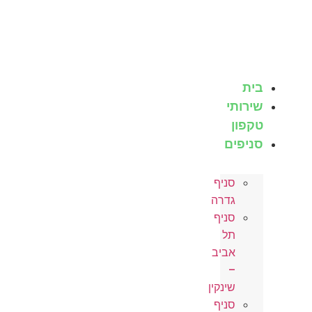
לג
תוכן
בית
שירותי
טקפון
סניפים
סניף
גדרה
סניף
תל
אביב
–
שינקין
סניף