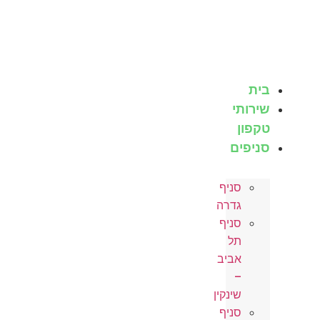
לג
תוכן
בית
שירותי
טקפון
סניפים
סניף
גדרה
סניף
תל
אביב
–
שינקין
סניף