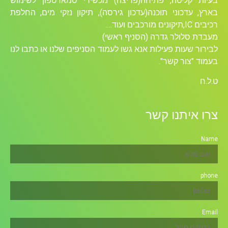
בעיות קליטה, פתיחה(פריצה) מכשירי סמארטפון לשימוש
בארץ, עדכוני תוכנה(עדכון גירסה), תיקון נזקי מים, החלפת
רכיבים ICׁ,תיקונים מורכבים ועוד….
מעבדת סלולר גדרה (הסניף ראשי)
לבירור שעות פעילות אנא גשו לעמוד הסניפים שלנו או כתבו לנו
בעמוד "צור קשר".
ט.ל.ח
צרו איתנו קשר
Name
phone
Email