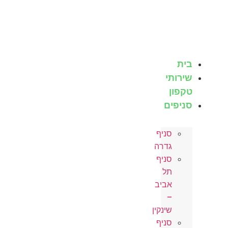
לג
תוכן
בית
שירותי
טקפון
סניפים
סניף
גדרה
סניף
תל
אביב
–
שינקין
סניף