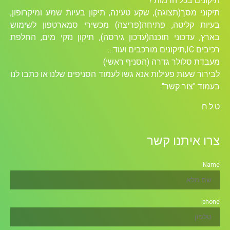
תיקונים בכל הרמות !
תיקוני מסך(תצוגה), שקע טעינה, תיקון בעיות שמע ומיקרופון,
בעיות קליטה, פתיחה(פריצה) מכשירי סמארטפון לשימוש
בארץ, עדכוני תוכנה(עדכון גירסה), תיקון נזקי מים, החלפת
רכיבים ICׁ,תיקונים מורכבים ועוד….
מעבדת סלולר גדרה (הסניף ראשי)
לבירור שעות פעילות אנא גשו לעמוד הסניפים שלנו או כתבו לנו
בעמוד "צור קשר".
ט.ל.ח
צרו איתנו קשר
Name
phone