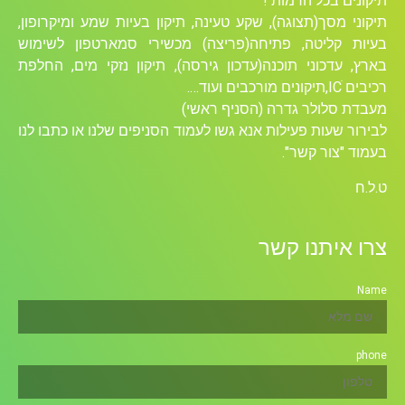
תיקונים בכל הרמות !
תיקוני מסך(תצוגה), שקע טעינה, תיקון בעיות שמע ומיקרופון,
בעיות קליטה, פתיחה(פריצה) מכשירי סמארטפון לשימוש
בארץ, עדכוני תוכנה(עדכון גירסה), תיקון נזקי מים, החלפת
רכיבים ICׁ,תיקונים מורכבים ועוד….
מעבדת סלולר גדרה (הסניף ראשי)
לבירור שעות פעילות אנא גשו לעמוד הסניפים שלנו או כתבו לנו
בעמוד "צור קשר".
ט.ל.ח
צרו איתנו קשר
Name
phone