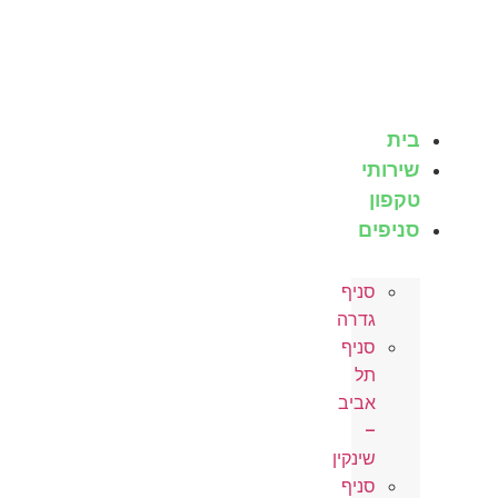
לג
תוכן
בית
שירותי
טקפון
סניפים
סניף
גדרה
סניף
תל
אביב
–
שינקין
סניף