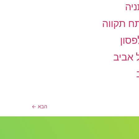
הבא
←