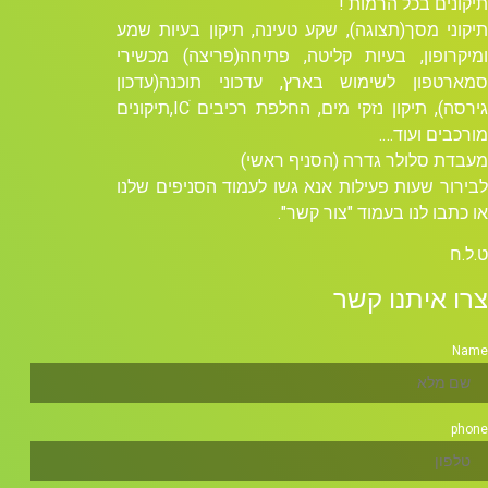
תיקונים בכל הרמות !
תיקוני מסך(תצוגה), שקע טעינה, תיקון בעיות שמע
ומיקרופון, בעיות קליטה, פתיחה(פריצה) מכשירי
סמארטפון לשימוש בארץ, עדכוני תוכנה(עדכון
גירסה), תיקון נזקי מים, החלפת רכיבים ICׁ,תיקונים
מורכבים ועוד….
מעבדת סלולר גדרה (הסניף ראשי)
לבירור שעות פעילות אנא גשו לעמוד הסניפים שלנו
או כתבו לנו בעמוד "צור קשר".
ט.ל.ח
צרו איתנו קשר
Name
phone