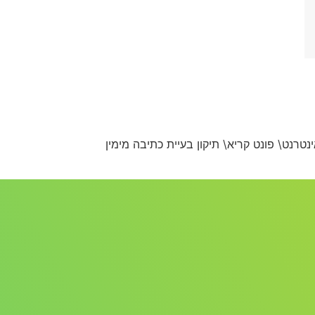
ת כולל כתיבת SMS \לוח שנה\ תפריטים\ גלישה באינטרנט\ פונט קריא\ תיקון בעיית כתיבה מימין