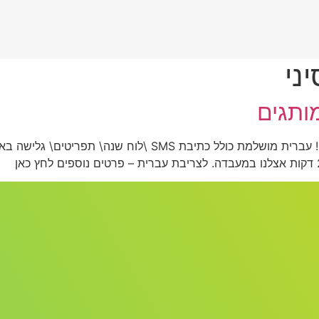
מותגים
כל המכשירים מתאילנד וסין! כל החיקויים, כל הזיופים! עברית מושלמ