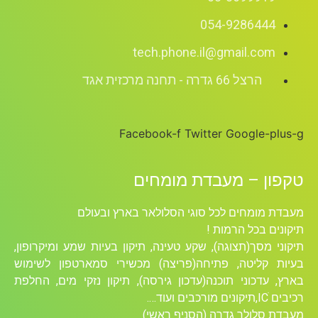
054-9286444
tech.phone.il@gmail.com
הרצל 66 גדרה - תחנה מרכזית אגד
Facebook-f
Twitter
Google-plus-g
טקפון – מעבדת מומחים
מעבדת מומחים לכל סוגי הסלולאר בארץ ובעולם
תיקונים בכל הרמות !
תיקוני מסך(תצוגה), שקע טעינה, תיקון בעיות שמע ומיקרופון,
בעיות קליטה, פתיחה(פריצה) מכשירי סמארטפון לשימוש
בארץ, עדכוני תוכנה(עדכון גירסה), תיקון נזקי מים, החלפת
רכיבים ICׁ,תיקונים מורכבים ועוד….
מעבדת סלולר גדרה (הסניף ראשי)