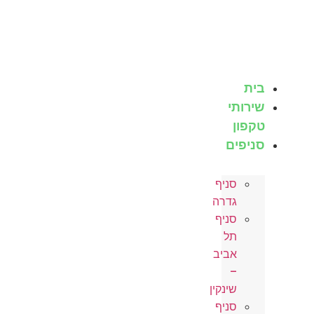
לג
תוכן
בית
שירותי
טקפון
סניפים
סניף
גדרה
סניף
תל
אביב
–
שינקין
סניף