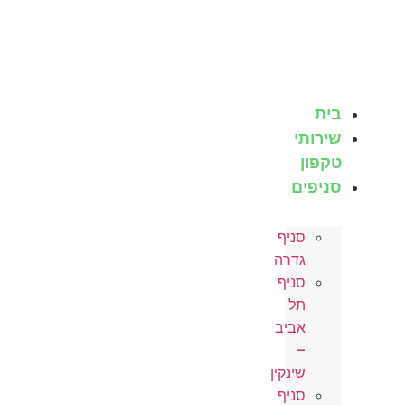
לג
תוכן
בית
שירותי
טקפון
סניפים
סניף
גדרה
סניף
תל
אביב
–
שינקין
סניף