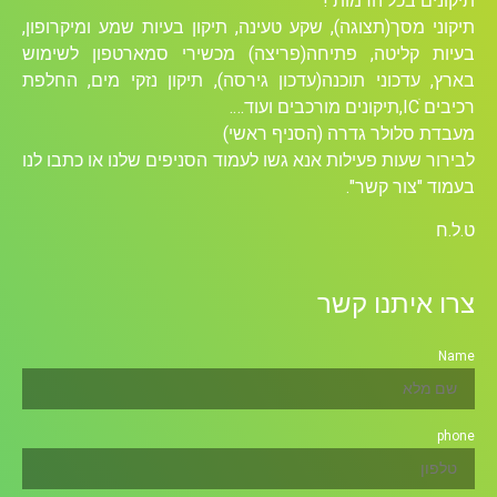
תיקונים בכל הרמות !
תיקוני מסך(תצוגה), שקע טעינה, תיקון בעיות שמע ומיקרופון,
בעיות קליטה, פתיחה(פריצה) מכשירי סמארטפון לשימוש
בארץ, עדכוני תוכנה(עדכון גירסה), תיקון נזקי מים, החלפת
רכיבים ICׁ,תיקונים מורכבים ועוד….
מעבדת סלולר גדרה (הסניף ראשי)
לבירור שעות פעילות אנא גשו לעמוד הסניפים שלנו או כתבו לנו
בעמוד "צור קשר".
ט.ל.ח
צרו איתנו קשר
Name
phone