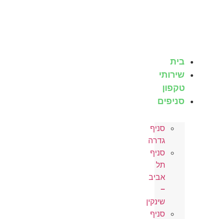
לג
תוכן
בית
שירותי
טקפון
סניפים
סניף
גדרה
סניף
תל
אביב
–
שינקין
סניף