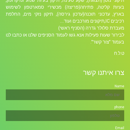
תיקוני מסך(תצוגה), שקע טעינה, תיקון בעיות שמע ומיקרופון,
בעיות קליטה, פתיחה(פריצה) מכשירי סמארטפון לשימוש
בארץ, עדכוני תוכנה(עדכון גירסה), תיקון נזקי מים, החלפת
רכיבים ICׁ,תיקונים מורכבים ועוד….
מעבדת סלולר גדרה (הסניף ראשי)
לבירור שעות פעילות אנא גשו לעמוד הסניפים שלנו או כתבו לנו
בעמוד "צור קשר".
ט.ל.ח
צרו איתנו קשר
Name
phone
Email