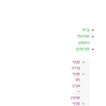
לג
תוכן
בית
שירותי
טקפון
סניפים
סניף
גדרה
סניף
תל
אביב
–
שינקין
סניף