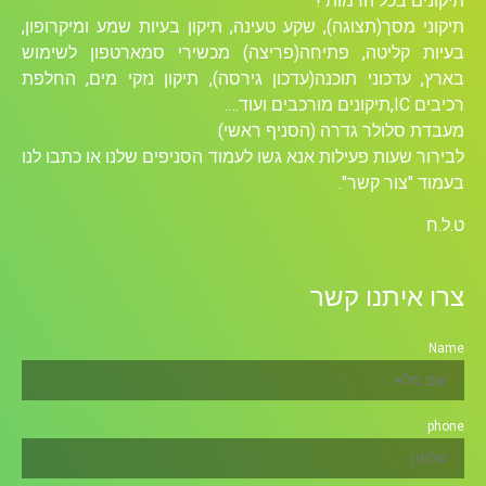
תיקונים בכל הרמות !
תיקוני מסך(תצוגה), שקע טעינה, תיקון בעיות שמע ומיקרופון,
בעיות קליטה, פתיחה(פריצה) מכשירי סמארטפון לשימוש
בארץ, עדכוני תוכנה(עדכון גירסה), תיקון נזקי מים, החלפת
רכיבים ICׁ,תיקונים מורכבים ועוד….
מעבדת סלולר גדרה (הסניף ראשי)
לבירור שעות פעילות אנא גשו לעמוד הסניפים שלנו או כתבו לנו
בעמוד "צור קשר".
ט.ל.ח
צרו איתנו קשר
Name
phone